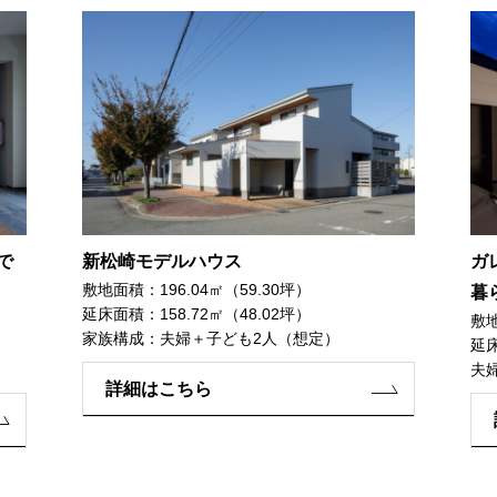
で
新松崎モデルハウス
ガ
敷地面積：196.04㎡（59.30坪）
暮
延床面積：158.72㎡（48.02坪）
敷地
家族構成：夫婦＋子ども2人（想定）
延床
夫
詳細はこちら