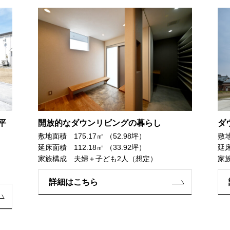
平
開放的なダウンリビングの暮らし
ダ
敷地面積 175.17㎡ （52.98坪）
敷地
延床面積 112.18㎡ （33.92坪）
延床
家族構成 夫婦＋子ども2人（想定）
家
詳細はこちら